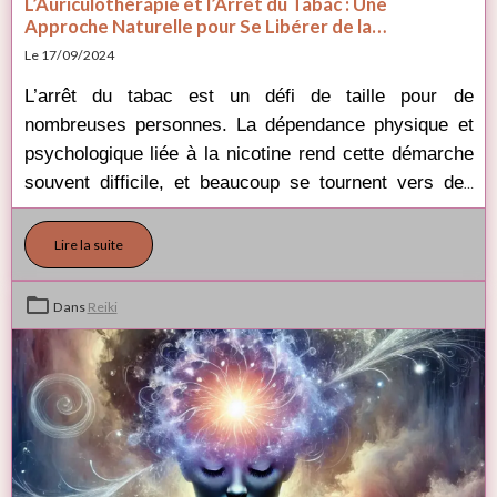
L’Auriculothérapie et l’Arrêt du Tabac : Une
Approche Naturelle pour Se Libérer de la
Dépendance Aimargues
Le 17/09/2024
L’arrêt du tabac est un défi de taille pour de 
nombreuses personnes. La dépendance physique et 
psychologique liée à la nicotine rend cette démarche 
souvent difficile, et beaucoup se tournent vers des 
solutions alternatives pour faciliter ce processus. 
Parmi elles, l’auriculothérapie se distingue comme 
Lire la suite
une méthode naturelle et efficace pour soutenir ceux 
qui souhaitent se libérer de cette habitude nocive. 
Dans
Reiki
Mais qu’est-ce que l’auriculothérapie et comment 
aide-t-elle à arrêter de fumer ? Voici un tour d’horizon.