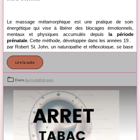
Le massage métamorphique est une pratique de soin 
énergétique qui vise à libérer des blocages émotionnels, 
mentaux et physiques accumulés depuis 
la période 
prénatale
. Cette méthode, développée dans les années 1960 
par Robert St. John, un naturopathe et réflexologue, se base 
sur l'idée que notre période de gestation influence grandement 
nos schémas émotionnels et comportementaux tout au long 
Lire la suite
de la vie. Le massage métamorphique, souvent décrit comme 
une approche douce et subtile, permet de transformer ces 
blocages en rétablissant la circulation de l'énergie vitale dans 
Dans
Auriculothérapie
le corps.