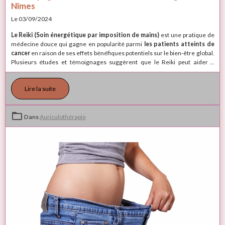
Nîmes
Le 03/09/2024
Le Reiki (Soin énergétique par imposition de mains)
est une pratique de
médecine douce qui gagne en popularité parmi
les patients atteints de
cancer
en raison de ses effets bénéfiques potentiels sur le bien-être global.
Plusieurs études et témoignages suggèrent que le Reiki peut aider à
atténuer certains des symptômes associés au cancer et à ses traitements,
tels que l'anxiété, la douleur, et la dépression, les brulures...
Lire la suite
Dans
Auriculothérapie