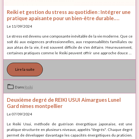
Reiki et gestion du stress au quotidien : Intégrer une
pratique apaisante pour un bien-être durable.
Formation AImargues Gard.
Le 11/09/2024
Le stress est devenu une composante inévitable de la vie moderne. Que ce
soit dû aux exigences professionnelles, aux responsabilités familiales ou
aux aléas de la vie, il est souvent difficile de s'en défaire. Heureusement,
certaines pratiques comme le Reiki peuvent offrir une approche douce et
naturelle pour gérer le stress au quotidien. Dans cet article, nous allons
explorer comment le Reiki peut devenir un outil puissant pour équilibrer les
Lire la suite
énergies et apaiser l’esprit, tout en offrant des conseils pratiques pour
l’intégrer dans votre routine quotidienne.
Dans
Reiki
Deuxième degré de REIKI USUI Aimargues Lunel
Gard nimes montpellier
Le 07/09/2024
Le Reiki Usui, méthode de guérison énergétique japonaise, est une
pratique structurée en plusieurs niveaux, appelés "degrés". Chaque degré
permet de développer davantage les capacités énergétiques du praticien.