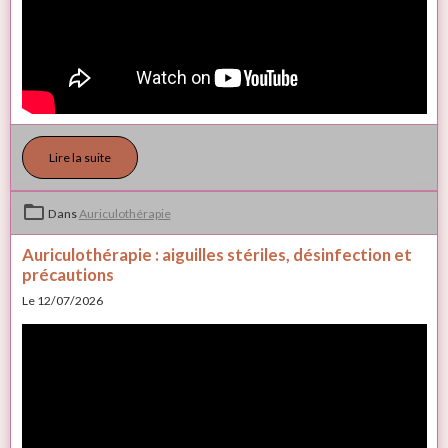
Lire la suite
Dans
Auriculothérapie
Auriculothérapie : aiguilles stériles, désinfection et
précautions
Le 12/07/2026