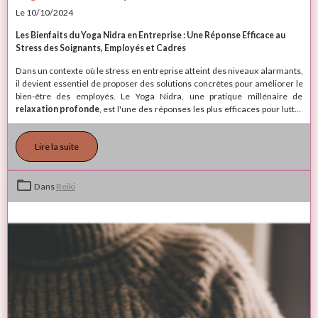
Le 10/10/2024
Les Bienfaits du Yoga Nidra en Entreprise : Une Réponse Efficace au
Stress des Soignants, Employés et Cadres
Dans un contexte où le stress en entreprise atteint des niveaux alarmants,
il devient essentiel de proposer des solutions concrètes pour améliorer le
bien-être des employés. Le Yoga Nidra, une pratique millénaire de
relaxation profonde
, est l'une des réponses les plus efficaces pour lutter
contre l'épuisement professionnel, la fatigue mentale et le stress
accumulé au quotidien. En proposant des séances collectives en
Lire la suite
entreprise, adaptées aux soignants, employés, et cadres, et même
patients, cette méthode apporte des bienfaits immédiats et durables, sans
limitation du nombre de participants.
Dans
Reiki