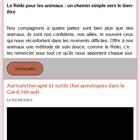
Le Reiki pour les animaux : un chemin simple vers le bien-
être
Nos compagnons à quatre pattes sont bien plus que des 
animaux, ils sont nos confidents, nos alliés, et souvent ceux 
qui nous réconfortent dans les moments difficiles. Offrir à nos 
animaux une méthode de soin douce, comme le Reiki, c’est 
les remercier pour tout ce qu’ils nous apportent chaque jour. 
Le Reiki, cette pratique énergétique simple et non intrusive, 
est accessible à tous et peut être un précieux soutien pour 
Lire la suite
améliorer le bien-être de nos amis les animaux.
Auriculotherapie et outils therapeutiques dans le
Gard, Hérault
Le 01/04/2023