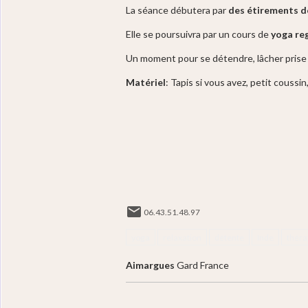
La séance débutera par
des étirements d
Elle se poursuivra par un cours de
yoga re
Un moment pour se détendre, lâcher prise 
Matériel
: Tapis si vous avez, petit coussi
06.43.51.48.97
yoga
relaxation
détente
Inde
théra
Aimargues
Gard France