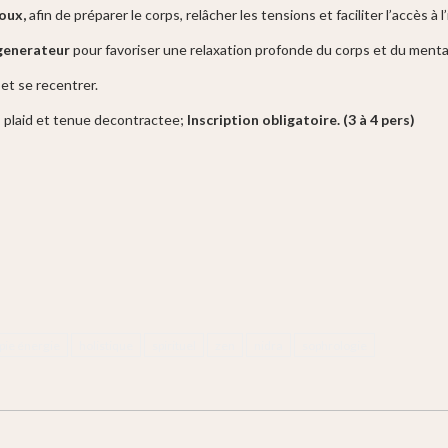
oux,
afin de préparer le corps, relâcher les tensions et faciliter l’accès à l
generateur
pour favoriser une relaxation profonde du corps et du menta
et se recentrer.
n, plaid et tenue decontractee;
Inscription obligatoire. (3 à 4 pers)
pie énergie
holistique
spirituel
zen
nidra
sophrologie