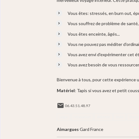
merveilleux voyage intérieur. Cette prati
Vous êtes: stressés, en burn out, 
Vous souffrez de problème de santé, 
Vous êtes enceinte, âgés...
Vous ne pouvez pas méditer d'ordinai
Vous avez envi d'expérimenter cet ét
Vous avez besoin de vous ressourcer,
Bienvenue à tous, pour cette expérience 
Matériel
: Tapis si vous avez et petit cous
06.43.51.48.97
yoga
relaxation
détente
Inde
théra
Aimargues
Gard France