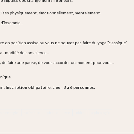
que impulse des changements intérieurs.
épuisés physiquement, émotionnellement, mentalement.
d'insomnie...
re en position assise ou vous ne pouvez pas faire du yoga "classique"
at modifié de conscience...
 de faire une pause, de vous accorder un moment pour vous...
unique.
sin;
Inscription obligatoire. Lieu: 3 à 6 personnes.
pie énergie
holistique
spirituel
zen
nidra
sophrologie